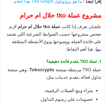
إقرأ أيضاً :
ما هو بروتوكول The Graph هدا العام
مشروع عملة tko حلال ام حرام
علشان نعرف إذا كانت
عملة tko حلال ام حرام
لازم
نفحص مشروعها حسب الضوابط الشرعية اللي تعتمد
على
فائدة العملة ووضوحها ونوع الأنشطة المتعلقة
بيها
. هنا أهم النقاط:
1. عملة TKO بتقدم فائدة حقيقية؟
عملة TKO مرتبطة بمنصة
Tokocrypto
، وهي منصة
تداول فعالة بتقدم خدمات مثل:
شراء وبيع العملات الرقمية،
خصومات على رسوم التداول،