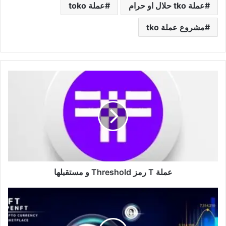
عملة tko حلال او حرام
عملة toko
مشروع عملة tko​
عملة
T
رمز
Threshold
و
مستقبلها
عملة T رمز Threshold و مستقبلها
عملة
NFT
رمز
APENFT