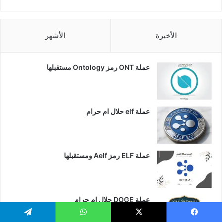
الأخيرة
الأشهر
عملة ONT رمز Ontology مستقبلها
عملة elf حلال ام حرام
عملة ELF رمز Aelf ومستقبلها
عملة DOGE حلال ام حرام
يسبوك
‫X
واتساب
تيلقرام