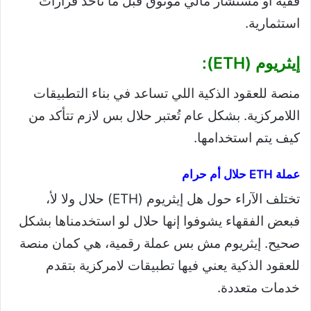
فقيه أو مستشار مالي موثوق قبل ما تأخذ قرارات
استثمارية.
إيثريوم (ETH):
منصة للعقود الذكية اللي تساعد في بناء التطبيقات
اللامركزية. بشكل عام تُعتبر حلال بس لازم تتأكد من
كيف يتم استخدامها.
عملة ETH حلال أم حرام
تختلف الآراء حول هل إيثريوم (ETH) حلال ولا لأ،
فبعض الفقهاء يشوفوا إنها حلال لو استخدمناها بشكل
صحيح. إيثريوم مش بس عملة رقمية، هي كمان منصة
للعقود الذكية يعني فيها تطبيقات لامركزية بتقدم
خدمات متعددة.