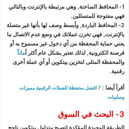
1- المحافظ الساخنة, وهي مرتبطة بالإنترنت وبالتالي
فهي مفتوحة للمتسللين.
2- المحافظ الباردة, وأبسط وصف لها بأنها غير متصلة
بالإنترنت, فهي تخزن عملاتك في وضع عدم الاتصال ما
يعني حماية المحفظة من أي دخول غير مسموح به أو
قرصنة الكترونية, لذلك تعتبر بشكل عام أكثر أ
مانا
والمحفظة المثلى لتخزين بيتكوين أو أي عملة أخرى
رقمية.
أقرأ أيضا :
7 افضل محفظة للعملات الرقمية مميزات
وسلبيات
3- البحث في السوق
الطريقة الوحيدة المؤكدة لتصبح متداول بيتكوين ناجح