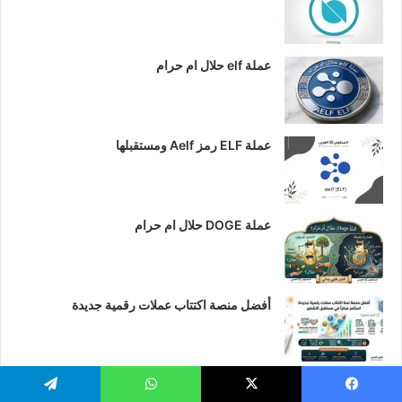
عملة elf حلال ام حرام
عملة ELF رمز Aelf ومستقبلها
عملة DOGE حلال ام حرام
أفضل منصة اكتتاب عملات رقمية جديدة
يسبوك
‫X
واتساب
تيلقرام