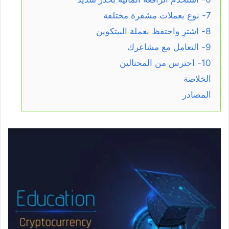
7- نوع بعملات مشفرة مختلفة
8- اشترِ واحتفظ بعملة البيتكوين
9- التعامل مع مشاعرك
10- احترس من المحتالين
الخلاصة
المصادر