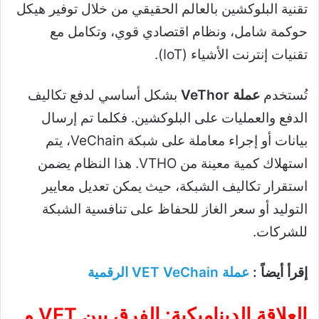
تقنية البلوكشين بالعالم الحقيقي من خلال توفير هيكل
حوكمة شامل، ونظام اقتصادي قوي، وتكامل مع
تقنيات إنترنت الأشياء (IoT).
تُستخدم
عملة VeThor
بشكل أساسي لدفع تكاليف
الدفع والعمليات على البلوكشين. فكلما تم إرسال
بيانات أو إجراء معاملة على شبكة VeChain، يتم
استهلاك كمية معينة من VTHO. هذا النظام يضمن
استقرار تكاليف الشبكة، حيث يمكن تعديل معايير
التوليد أو سعر الغاز للحفاظ على تنافسية الشبكة
للشركات.
إقرأ أيضاً :
عملة VET VeChain الرقمية
العلاقة الديناميكية: الفرق بين VET و