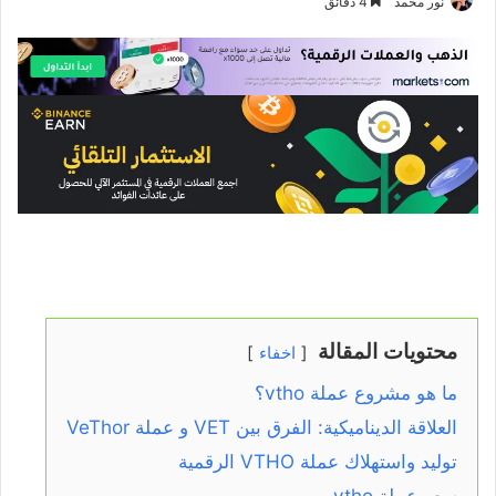
نور محمد
4 دقائق
محتويات المقالة
اخفاء
ما هو مشروع عملة vtho؟
العلاقة الديناميكية: الفرق بين VET و عملة VeThor
توليد واستهلاك عملة VTHO الرقمية
سعر عملة vtho