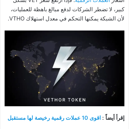
أسعار
العملات الرقمية
. فإذا ارتفع سعر VET بشكل
كبير، لا تضطر الشركات لدفع مبالغ باهظة للعمليات،
لأن الشبكة يمكنها التحكم في معدل استهلاك VTHO.
إقرأ أيضاً :
اقوى 10 عملات رقمية رخيصة لها مستقبل