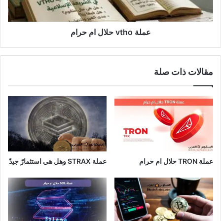
عملة vtho حلال ام حرام
مقالات ذات صلة
عملة TRON حلال ام حرام​
عملة STRAX وهل هي استثمارً جيدً