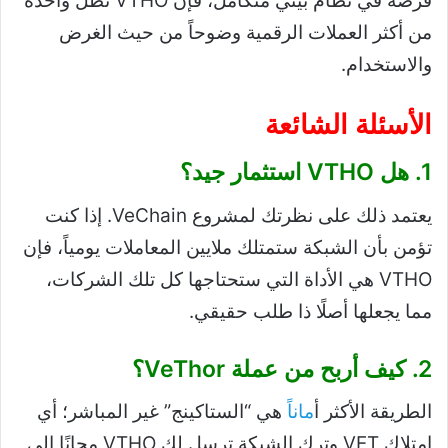
فرصة في نظام بيئي متكامل، فإن VTHO تظل واحدة
من أكثر العملات الرقمية وضوحاً من حيث الغرض
والاستخدام.
الأسئلة الشائعة
1. هل VTHO استثمار جيد؟
يعتمد ذلك على نظرتك لمشروع VeChain. إذا كنت
تؤمن بأن الشبكة ستمتلك ملايين المعاملات يومياً، فإن
VTHO هي الأداة التي ستحتاجها كل تلك الشركات،
مما يجعلها أصلًا ذا طلب حقيقي.
2. كيف أربح من عملة VeThor؟
الطريقة الأكثر أ
مانا
ً هي “الستاكينج” غير المباشر؛ أي
امتلاك VET وترك الشبكة ترسل لك VTHO مجانًا إلى