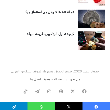
عملة STRAX وهل هي استثمارً جيدً
كيفية تداول البيتكوين طريقة سهلة
حقوق النشر 2026، جميع الحقوق محفوظة لموقع البيتكوين العربي
من نحن
سياسة الخصوصية
اتصل بنا
فيسبوك
‫X
بينتيريست
انستقرام
تيلقرام
‫TikTok