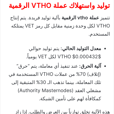
توليد واستهلاك عملة VTHO الرقمية
تتميز
عملة vtho الرقمية
بآلية توليد فريدة. يتم إنتاج
VTHO لكل وحدة زمنية مقابل كل رمز VET يمتلكه
المستخدم.
معدل التوليد الحالي:
يتم توليد حوالي
$0.000432$
VTHO لكل VET يومياً.
آلية الحرق:
عند تنفيذ أي معاملة، يتم “حرق”
(إتلاف) 70% من عملات VTHO المستخدمة في
تلك المعاملة، بينما تذهب الـ 30% المتبقية إلى
مشغلي العقد (Authority Masternodes)
كمكافأة لهم على تأمين الشبكة.
هذه الآلية تخلق توازناً بين العرض والطلب. إذا زاد